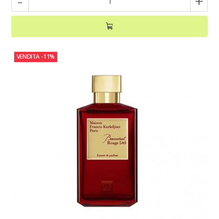
-
+
VENDITA
-11%