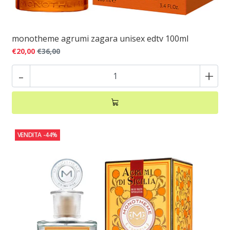
monotheme agrumi zagara unisex edtv 100ml
€20,00
€36,00
-
+
VENDITA
-44%