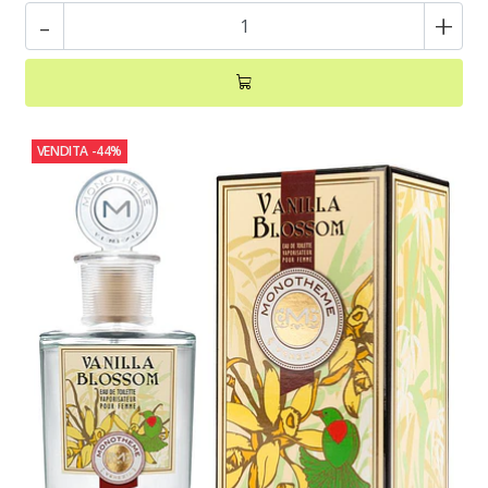
-
+
VENDITA
-44%