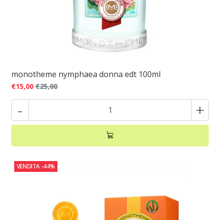
monotheme nymphaea donna edt 100ml
€15,00
€25,00
-
+
VENDITA
-44%