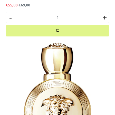
€55,00
€69,00
-
+