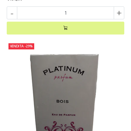
-
+
VENDITA
-29%