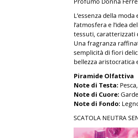
Profumo Donna Ferré 
L’essenza della moda e
l’atmosfera e l’idea del
tessuti, caratterizzati
Una fragranza raffinat
semplicità di fiori de
bellezza aristocratica 
Piramide Olfattiva
Note di Testa:
Pesca
Note di Cuore:
Garden
Note di Fondo:
Legno
SCATOLA NEUTRA SE