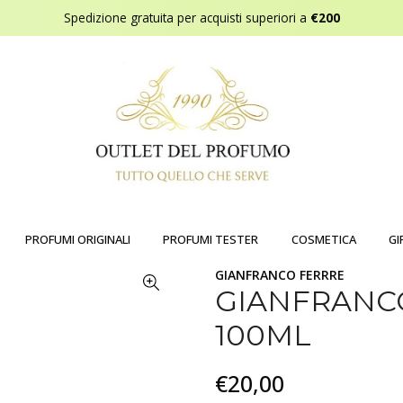
Spedizione gratuita per acquisti superiori a
€200
PROFUMI ORIGINALI
PROFUMI TESTER
COSMETICA
GI
GIANFRANCO FERRRE
GIANFRANC
100ML
€20,00