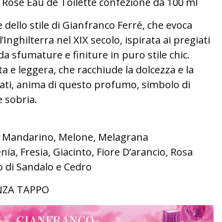
Rose Eau de Toilette confezione da 100 ml
 dello stile di Gianfranco Ferré, che evoca
l’Inghilterra nel XIX secolo, ispirata ai pregiati
 da sfumature e finiture in puro stile chic.
a e leggera, che racchiude la dolcezza e la
licati, anima di questo profumo, simbolo di
e sobria.
, Mandarino, Melone, Melagrana
ia, Fresia, Giacinto, Fiore D’arancio, Rosa
 di Sandalo e Cedro
NZA TAPPO