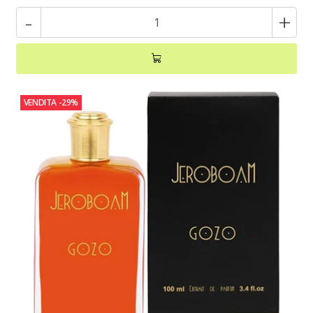
-
+
VENDITA
-29%