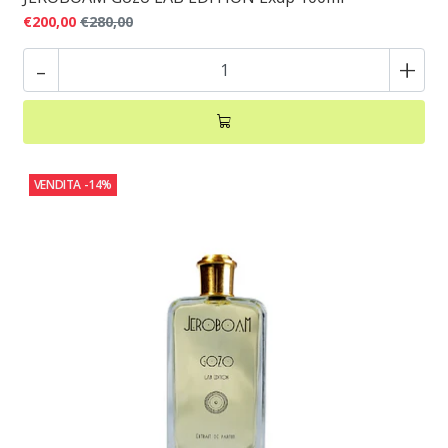
€200,00
€280,00
-
+
VENDITA
-14%