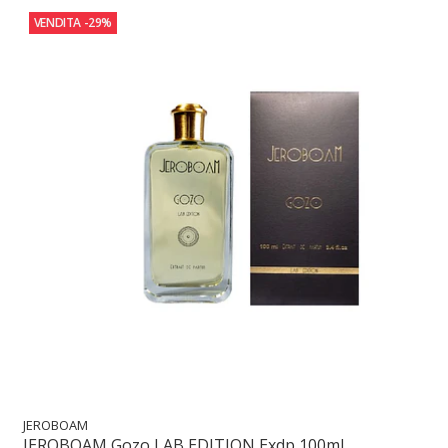
VENDITA
-29%
JEROBOAM
JEROBOAM Gozo LAB EDITION Exdp 100ml