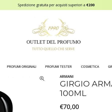
Spedizione gratuita per acquisti superiori a
€200
PROFUMI ORIGINALI
PROFUMI TESTER
COSMETICA
GI
ARMANI
GIRGIO ARM
100ML
€70,00