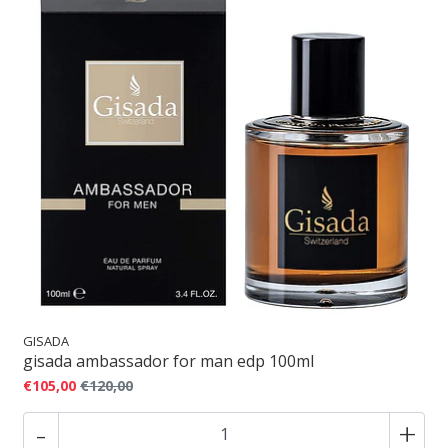
GISADA
gisada ambassador for man edp 100ml
€105,00
€120,00
-
+