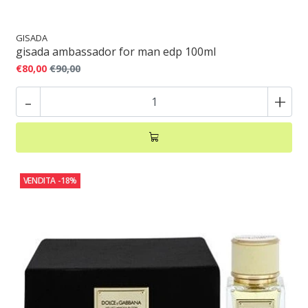
GISADA
gisada ambassador for man edp 100ml
€80,00
€90,00
-
+
VENDITA
-18%