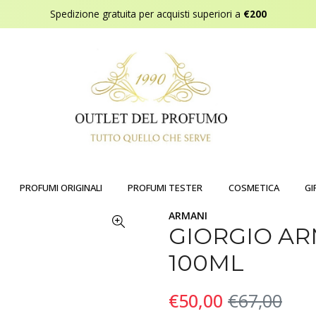
Spedizione gratuita per acquisti superiori a
€200
PROFUMI ORIGINALI
PROFUMI TESTER
COSMETICA
GI
ARMANI
GIORGIO AR
100ML
€50,00
€67,00