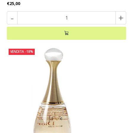
€25,00
-
+
VENDITA
-18%