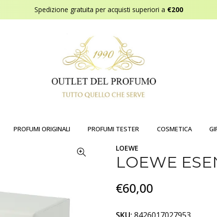
Spedizione gratuita per acquisti superiori a
€200
PROFUMI ORIGINALI
PROFUMI TESTER
COSMETICA
GI
LOEWE
LOEWE ESEN
€60,00
SKU:
8426017027953