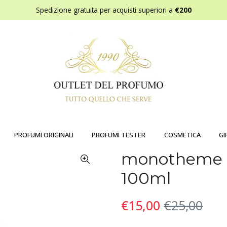
Spedizione gratuita per acquisti superiori a
€200
PROFUMI ORIGINALI
PROFUMI TESTER
COSMETICA
GI
monotheme 
100ml
€15,00
€25,00