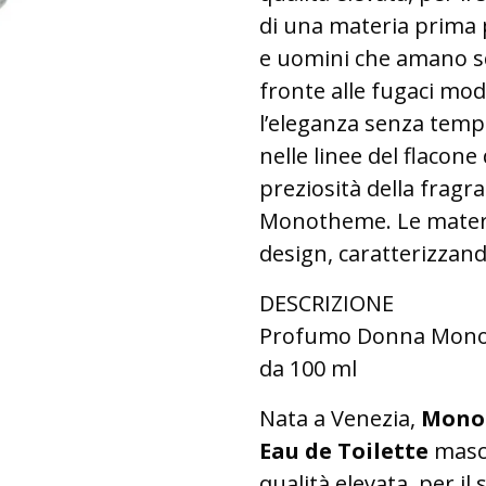
di una materia prima 
e uomini che amano sce
fronte alle fugaci m
l’eleganza senza temp
nelle linee del flacone
preziosità della fragr
Monotheme. Le materi
design, caratterizzand
DESCRIZIONE
Profumo Donna Monot
da 100 ml
Nata a Venezia,
Monot
Eau de Toilette
masch
qualità elevata, per il