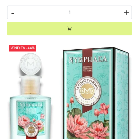
-
+
VENDITA
-44%