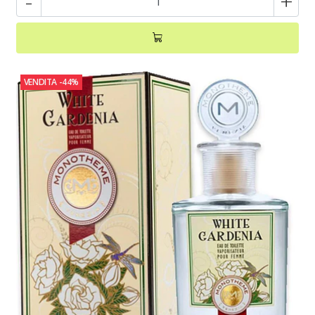
-
+
VENDITA
-44%