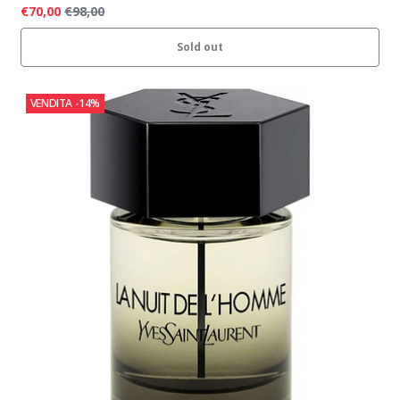
€70,00
€98,00
Sold out
VENDITA
-14%