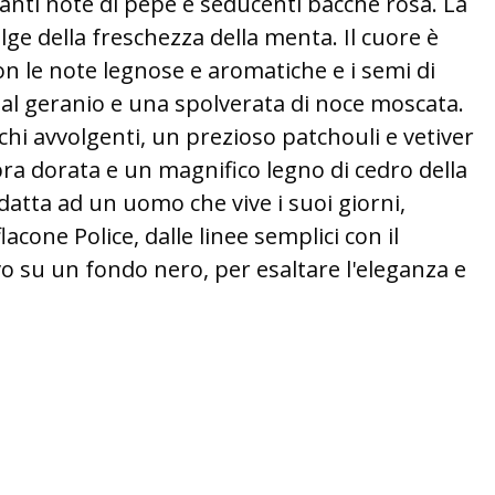
nti note di pepe e seducenti bacche rosa. La
lge della freschezza della menta. Il cuore è
on le note legnose e aromatiche e i semi di
 al geranio e una spolverata di noce moscata.
schi avvolgenti, un prezioso patchouli e vetiver
bra dorata e un magnifico legno di cedro della
datta ad un uomo che vive i suoi giorni,
lacone Police, dalle linee semplici con il
evo su un fondo nero, per esaltare l'eleganza e