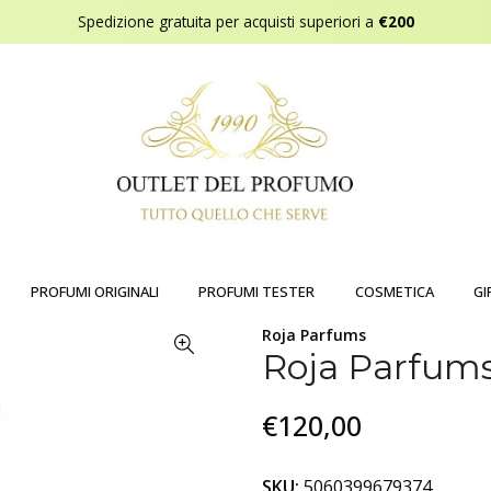
Spedizione gratuita per acquisti superiori a
€200
PROFUMI ORIGINALI
PROFUMI TESTER
COSMETICA
GI
Roja Parfums
Roja Parfums
€120,00
SKU:
5060399679374