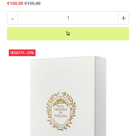
€100,00
€135,00
-
+
VENDITA
-20%