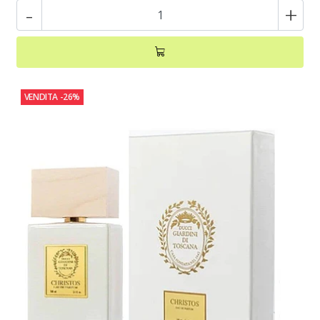
-
+
VENDITA
-26%