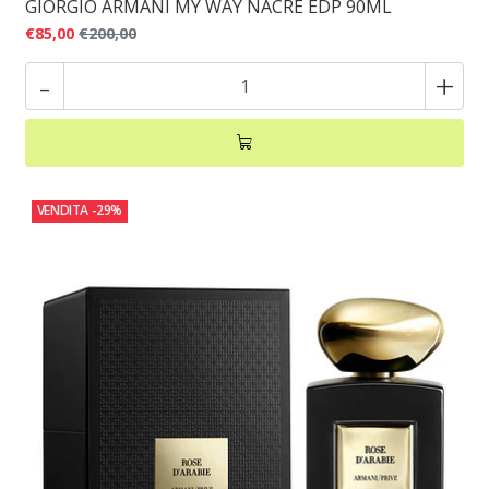
GIORGIO ARMANI MY WAY NACRE EDP 90ML
€85,00
€200,00
-
+
VENDITA
-29%