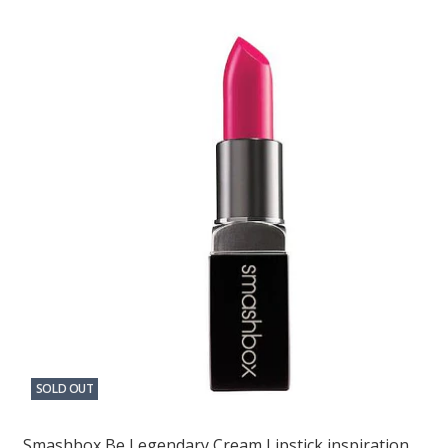
SOLD OUT
Smashbox Be Legendary Cream Lipstick inspiration