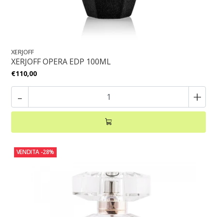
XERJOFF
XERJOFF OPERA EDP 100ML
€110,00
-
+
VENDITA
-28%