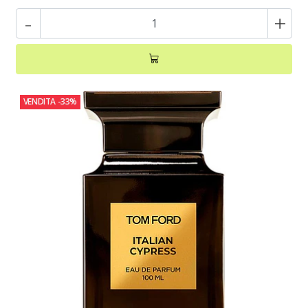
-
+
VENDITA
-33%