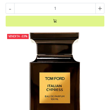
-
+
VENDITA
-33%