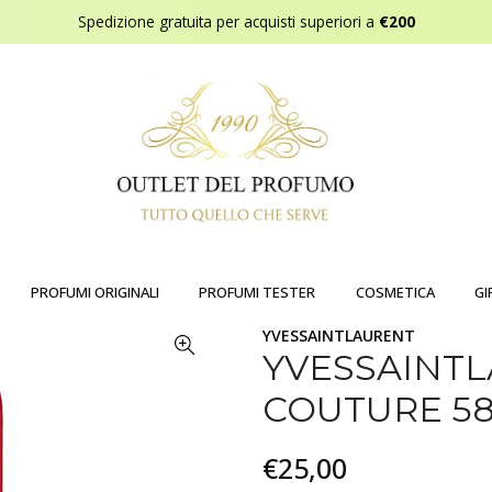
Spedizione gratuita per acquisti superiori a
€200
PROFUMI ORIGINALI
PROFUMI TESTER
COSMETICA
GI
YVESSAINTLAURENT
YVESSAINT
COUTURE 58
€25,00