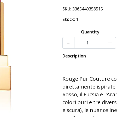
SKU:
3365440358515
Stock:
1
Quantity
-
+
Description
Rouge Pur Couture co
direttamente ispirate ai
Rosso, il Fucsia e l'Ar
colori puri e tre diver
e scura), le nuance in