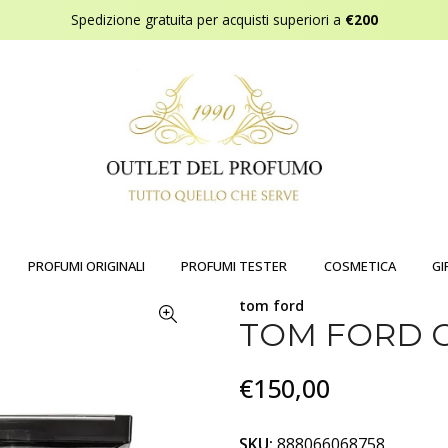
Spedizione gratuita per acquisti superiori a
€200
PROFUMI ORIGINALI
PROFUMI TESTER
COSMETICA
GI
tom ford
TOM FORD 
€150,00
SKU:
888066068758