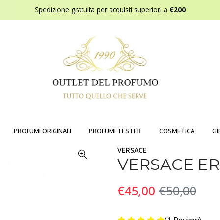
Spedizione gratuita per acquisti superiori a
€200
PROFUMI ORIGINALI
PROFUMI TESTER
COSMETICA
GI
VERSACE
VERSACE ER
€45,00
€50,00