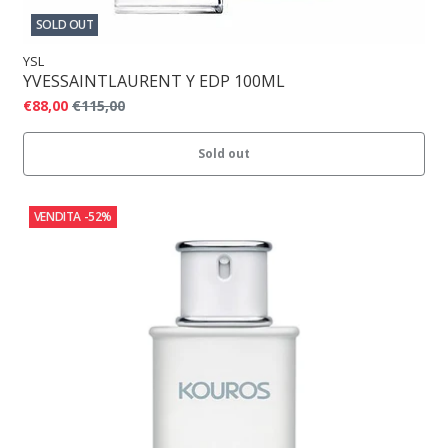
SOLD OUT
YSL
YVESSAINTLAURENT Y EDP 100ML
€88,00
€115,00
Sold out
VENDITA
-52%