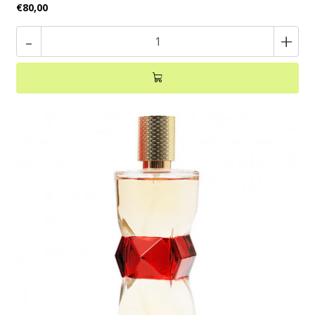
€80,00
-
+