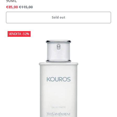
90ML
€85,00
€115,00
Sold out
VENDITA
-52%