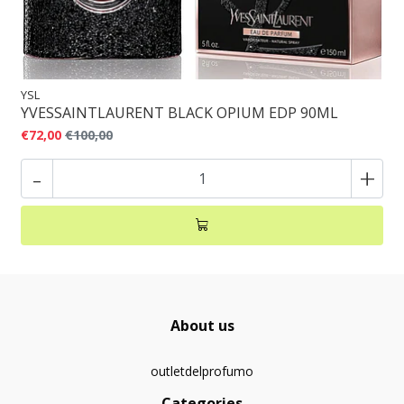
YSL
YVESSAINTLAURENT BLACK OPIUM EDP 90ML
€72,00
€100,00
-
+
About us
outletdelprofumo
Categories