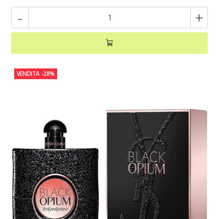
-
+
VENDITA
-28%