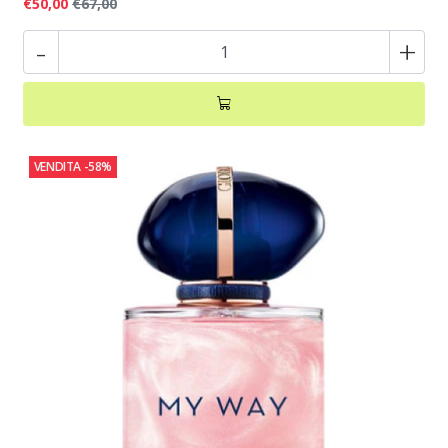
€50,00
€67,00
-
+
VENDITA
-58%