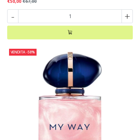
€50,00
€67,00
-
+
VENDITA
-58%