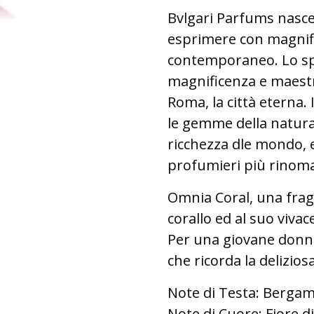
Bvlgari Parfums nasce 
esprimere con magnif
contemporaneo. Lo spir
magnificenza e maestr
Roma, la città eterna. 
le gemme della natura, 
ricchezza dle mondo, e
profumieri più rinoma
Omnia Coral, una fragr
corallo ed al suo vivace
Per una giovane donna 
che ricorda la delizios
Note di Testa: Bergamo
Note di Cuore: Fiore d