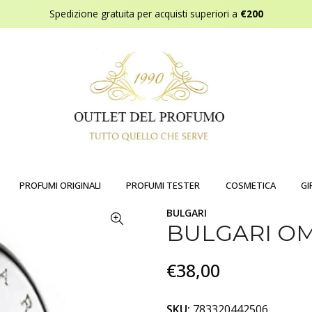
Spedizione gratuita per acquisti superiori a
€200
PROFUMI ORIGINALI
PROFUMI TESTER
COSMETICA
GI
BULGARI
BULGARI OM
€38,00
SKU:
783320442506