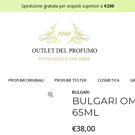
Spedizione gratuita per acquisti superiori a
€200
PROFUMI ORIGINALI
PROFUMI TESTER
COSMETICA
GI
BULGARI
BULGARI OM
65ML
€38,00