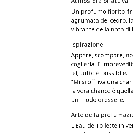
Atmosfera olfattiva
Un profumo fiorito-fri
agrumata del cedro, l
vibrante della nota di l
Ispirazione
Appare, scompare, non 
coglierla. È imprevedi
lei, tutto è possibile.
"Mi si offriva una cha
la vera chance è quell
un modo di essere.
Arte della profumazi
L'Eau de Toilette in v