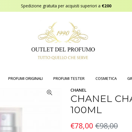
Spedizione gratuita per acquisti superiori a
€200
PROFUMI ORIGINALI
PROFUMI TESTER
COSMETICA
GI
CHANEL
CHANEL CH
100ML
€78,00
€98,00