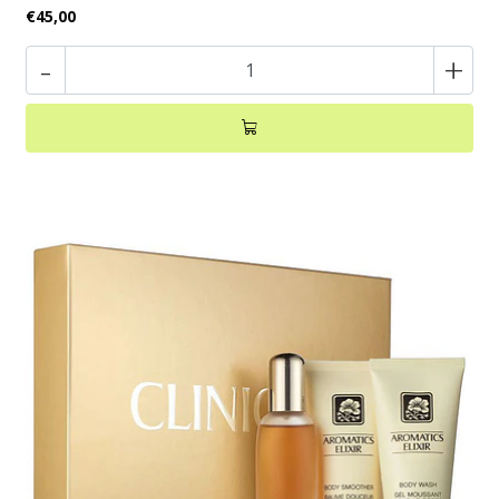
€45,00
-
+