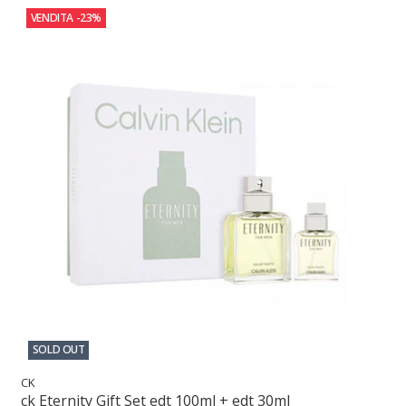
VENDITA
-23%
SOLD OUT
CK
ck Eternity Gift Set edt 100ml + edt 30ml