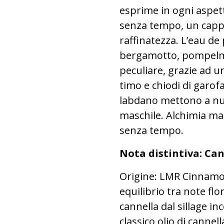
esprime in ogni aspet
senza tempo, un cappo
raffinatezza. L’eau de
bergamotto, pompelmo 
peculiare, grazie ad u
timo e chiodi di garof
labdano mettono a nud
maschile. Alchimia ma
senza tempo.
Nota distintiva: Ca
Origine: LMR Cinnamon
equilibrio tra note flo
cannella dal sillage in
classico olio di canne