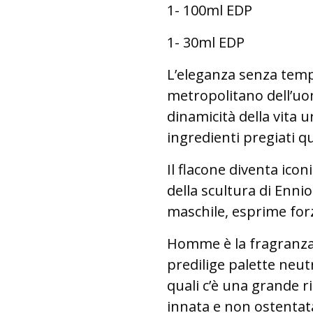
1- 100ml EDP
1- 30ml EDP
L’eleganza senza temp
metropolitano dell’uo
dinamicità della vita 
ingredienti pregiati q
Il flacone diventa ico
della scultura di Ennio
maschile, esprime forz
Homme è la fragranza
predilige palette neutr
quali c’è una grande r
innata e non ostentata 