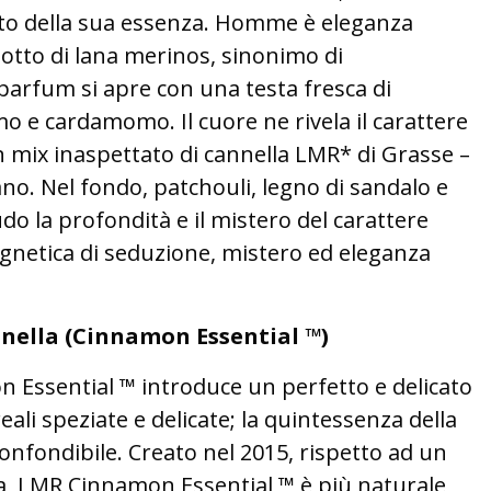
to della sua essenza. Homme è eleganza
tto di lana merinos, sinonimo di
 parfum si apre con una testa fresca di
e cardamomo. Il cuore ne rivela il carattere
n mix inaspettato di cannella LMR* di Grasse –
ano. Nel fondo, patchouli, legno di sandalo e
o la profondità e il mistero del carattere
gnetica di seduzione, mistero ed eleganza
nnella (Cinnamon Essential ™)
 Essential ™ introduce un perfetto e delicato
reali speziate e delicate; la quintessenza della
confondibile. Creato nel 2015, rispetto ad un
lla, LMR Cinnamon Essential ™ è più naturale