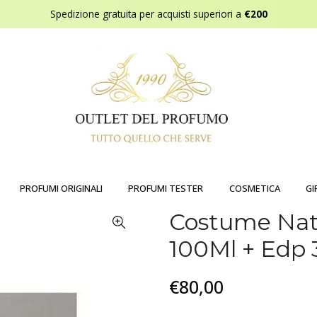
Spedizione gratuita per acquisti superiori a
€200
PROFUMI ORIGINALI
PROFUMI TESTER
COSMETICA
GI
Costume Nat
100Ml + Edp
€80,00