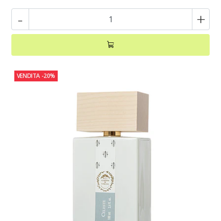
-
+
VENDITA
-20%