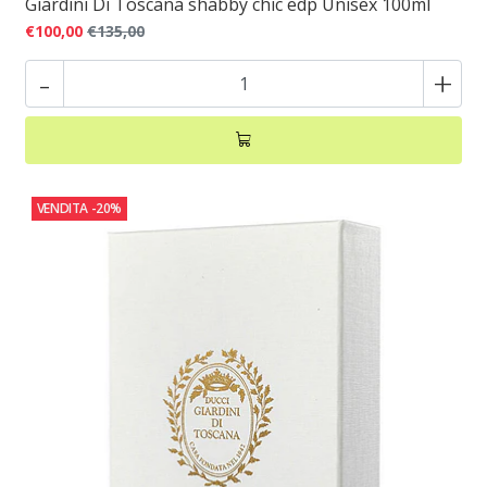
Giardini Di Toscana shabby chic edp Unisex 100ml
€100,00
€135,00
-
+
VENDITA
-20%