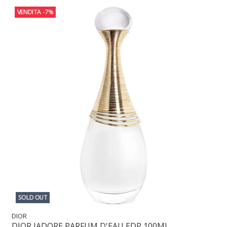
VENDITA
-7%
SOLD OUT
DIOR
DIOR JADORE PARFUM D'EAU EDP 100ML