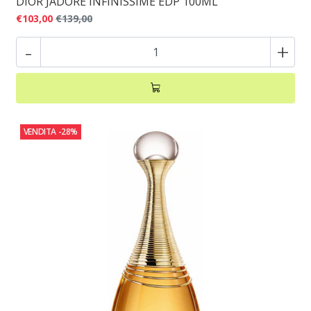
DIOR JADORE INFINISSIME EDP 100ML
€103,00
€139,00
-
+
VENDITA
-28%