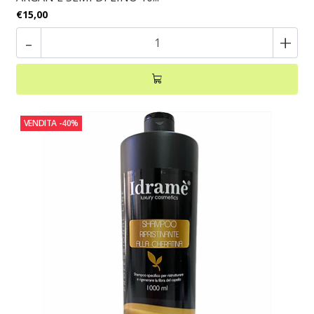
€15,00
-
+
VENDITA
-40%