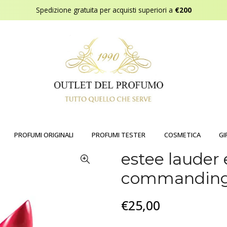
Spedizione gratuita per acquisti superiori a
€200
PROFUMI ORIGINALI
PROFUMI TESTER
COSMETICA
GI
estee lauder
commandin
€25,00