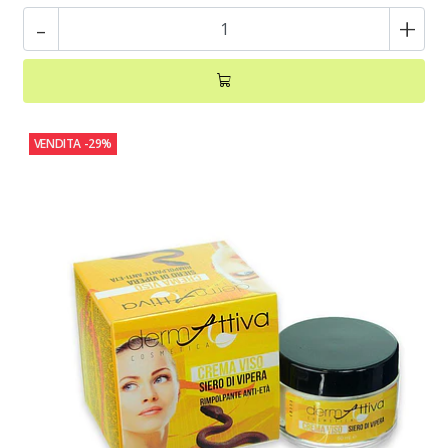
-
+
VENDITA
-29%