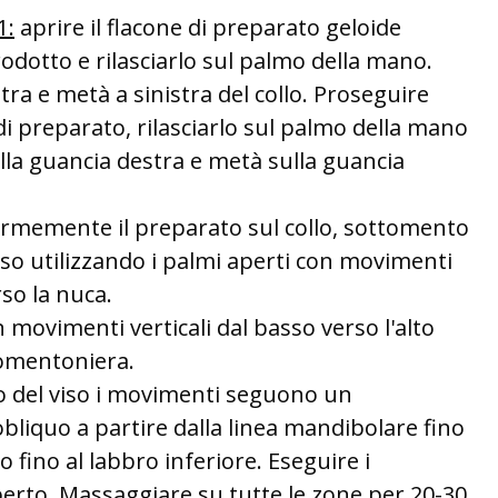
1:
aprire il flacone di preparato geloide
rodotto e rilasciarlo sul palmo della mano.
tra e metà a sinistra del collo. Proseguire
 preparato, rilasciarlo sul palmo della mano
lla guancia destra e metà sulla guancia
rmemente il preparato sul collo, sottomento
viso utilizzando i palmi aperti con movimenti
rso la nuca.
movimenti verticali dal basso verso l'alto
tomentoniera.
o del viso i movimenti seguono un
liquo a partire dalla linea mandibolare fino
 fino al labbro inferiore. Eseguire i
rto. Massaggiare su tutte le zone per 20-30