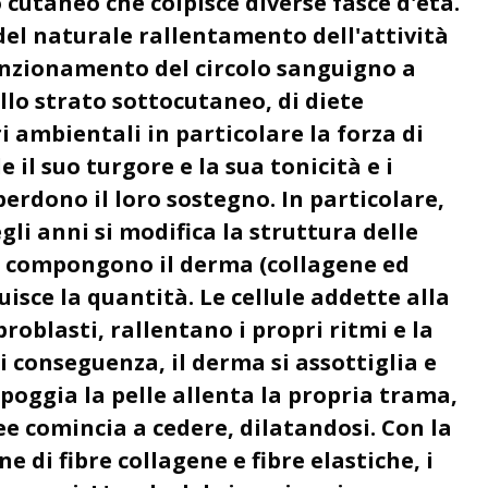
cutaneo che colpisce diverse fasce d'età.
l naturale rallentamento dell'attività
funzionamento del circolo sanguigno a
ello strato sottocutaneo, di diete
ri ambientali in particolare la forza di
e il suo turgore e la sua tonicità e i
perdono il loro sostegno. In particolare,
gli anni si modifica la struttura delle
e compongono il derma (collagene ed
uisce la quantità. Le cellule addette alla
broblasti, rallentano i propri ritmi e la
Di conseguenza, il derma si assottiglia e
 poggia la pelle allenta la propria trama,
lee comincia a cedere, dilatandosi. Con la
ne di fibre collagene e fibre elastiche, i