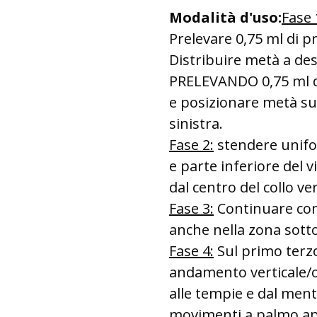
Modalità d'uso:
Fase 
Prelevare 0,75 ml di p
Distribuire metà a des
PRELEVANDO 0,75 ml di
e posizionare metà su
sinistra.
Fase 2:
stendere unifo
e parte inferiore del 
dal centro del collo ve
Fase 3:
Continuare con 
anche nella zona sot
Fase 4:
Sul primo terz
andamento verticale/ob
alle tempie e dal mento
movimenti a palmo ape