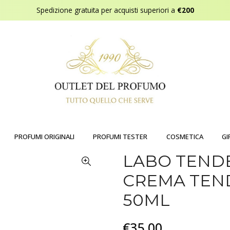
Spedizione gratuita per acquisti superiori a
€200
PROFUMI ORIGINALI
PROFUMI TESTER
COSMETICA
GI
LABO TENDE
CREMA TEND
50ML
€35,00