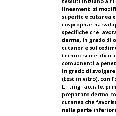
tessuti iniziano a ril
lineamenti si modif
superficie cutanea e
cosprophar ha svilu
specifiche che lavora
derma, in grado di op
cutanea e sul cedime
tecnico-scinetifico 
componenti a penet
in grado di svolgere
(test in vitro), con l
Lifting facciale: pri
preparato dermo-cosm
cutanea che favorisc
nella parte inferiore