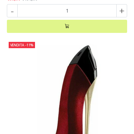
-
+
VENDITA
-11%