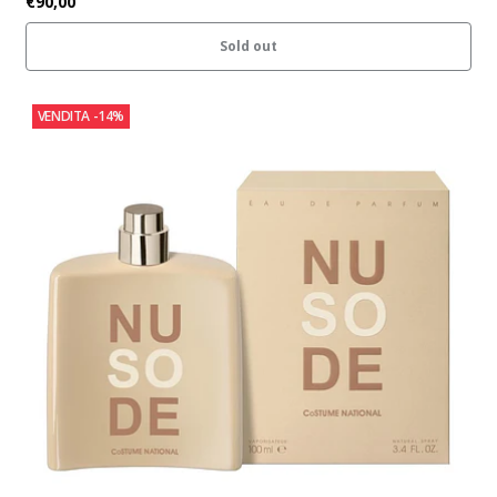
€90,00
Sold out
VENDITA
-14%