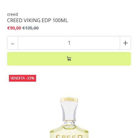
creed
CREED VIKING EDP 100ML
€90,00
€135,00
-
+
VENDITA
-35%