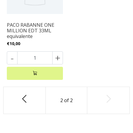
PACO RABANNE ONE
MILLION EDT 33ML
equivalente
€10,00
-
+
2
of
2