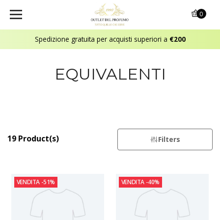
0
Spedizione gratuita per acquisti superiori a
€200
EQUIVALENTI
19 Product(s)
Filters
VENDITA
-51%
VENDITA
-40%