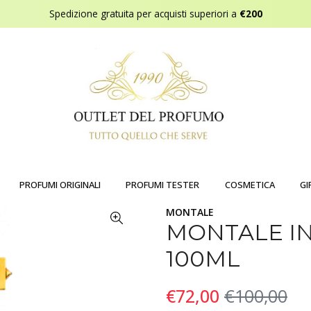
Spedizione gratuita per acquisti superiori a
€200
PROFUMI ORIGINALI
PROFUMI TESTER
COSMETICA
GI
MONTALE
MONTALE I
100ML
€72,00
€100,00