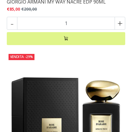
GIORGIO ARMANI MY WAY NACRE EDP 90ML
€85,00
€200,00
-
+
VENDITA
-29%