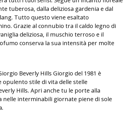
rà tutti i tuoi sensi. Segue un incanto floreale
te tuberosa, dalla deliziosa gardenia e dal
ylang. Tutto questo viene esaltato
omino. Grazie al connubio tra il caldo legno di
aniglia deliziosa, il muschio terroso e il
profumo conserva la sua intensità per molte
orgio Beverly Hills Giorgio del 1981 è
 opulento stile di vita delle stelle
erly Hills. Apri anche tu le porte alla
 nelle interminabili giornate piene di sole
a.