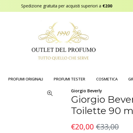
Spedizione gratuita per acquisti superiori a
€200
PROFUMI ORIGINALI
PROFUMI TESTER
COSMETICA
GI
Giorgio Beverly
Giorgio Bever
Toilette 90 m
€20,00
€33,00