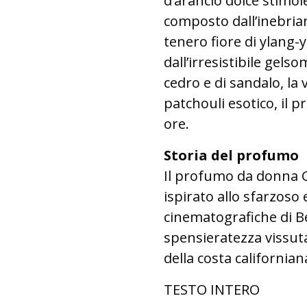
d’arancio dolce stimole
composto dall’inebrian
tenero fiore di ylang-
dall’irresistibile gels
cedro e di sandalo, la v
patchouli esotico, il 
ore.
Storia del profumo
Il profumo da donna Gi
ispirato allo sfarzoso e
cinematografiche di Bev
spensieratezza vissuta
della costa californian
TESTO INTERO