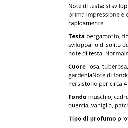
Note di testa: si svil
prima impressione e d
rapidamente.
Testa
bergamotto, fio
sviluppano di solito d
note di testa. Normal
Cuore
rosa, tuberosa,
gardeniaNote di fondo:
Persistono per circa 4 
Fondo
muschio, cedro
quercia, vaniglia, pat
Tipo di profumo
prof